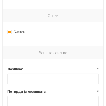
Опции
Билтен
Вашата лозинка
Лозинка:
*
Потврди ја лозинката:
*