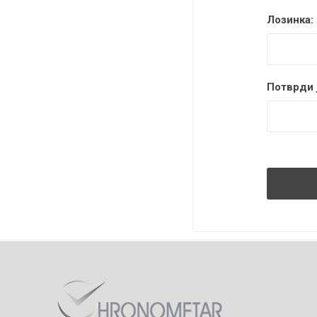
Лозинка:
Потврди ј