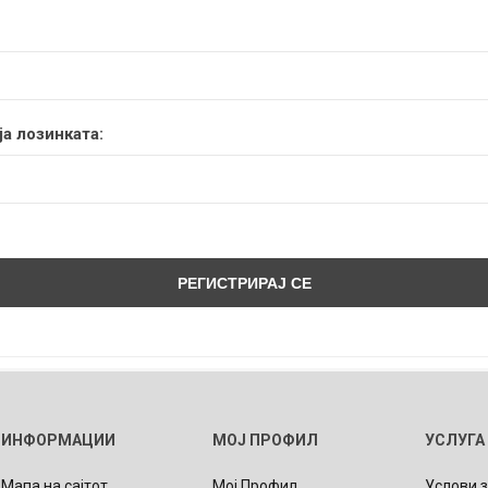
а лозинката:
ИНФОРМАЦИИ
МОЈ ПРОФИЛ
УСЛУГА
Мапа на сајтот
Мој Профил
Услови 