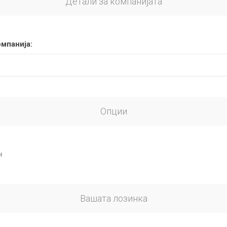
Детали за компанијата
омпанија:
Опции
н
Вашата лозинка