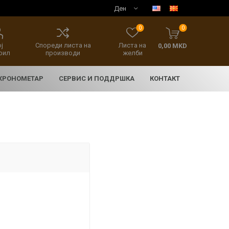
0
0
ј
Спореди листа на
Листа на
0,00 MKD
фил
производи
желби
 ХРОНОМЕТАР
СЕРВИС И ПОДДРШКА
КОНТАКТ
E
асовници
нски накит
SEIKO 5 SPORT
HERITAGE