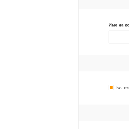
Име на к
Билте