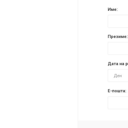
DANISH DESIGN
Име:
HERMLE
BERING
Презиме:
SEIKO 
SPIRIT
Дата на 
Е-пошта:
LA GRA