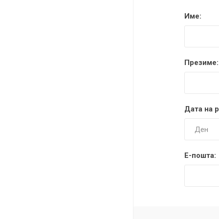
DANISH DESIGN
Име:
HERMLE
BERING
Презиме:
SEIKO 
SPIRIT
Дата на 
Е-пошта:
LA GRA