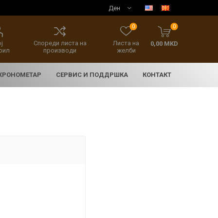
0
0
ј
Спореди листа на
Листа на
0,00 MKD
фил
производи
желби
 ХРОНОМЕТАР
СЕРВИС И ПОДДРШКА
КОНТАКТ
E
асовници
нски накит
SEIKO 5 SPORT
HERITAGE