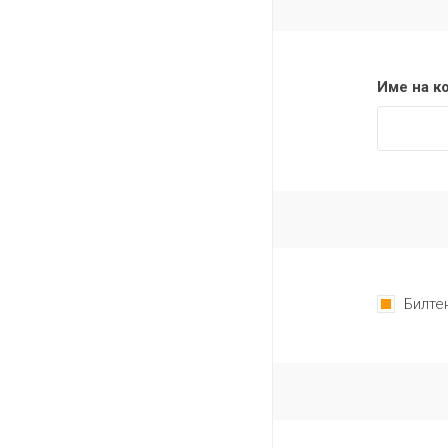
Име на к
Билте