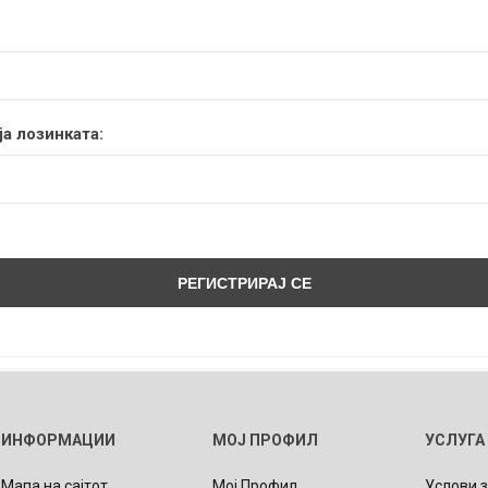
а лозинката:
ИНФОРМАЦИИ
МОЈ ПРОФИЛ
УСЛУГА
Мапа на сајтот
Мој Профил
Услови 