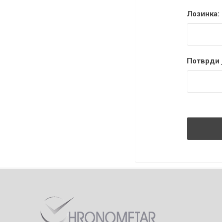
Лозинка:
Потврди ј