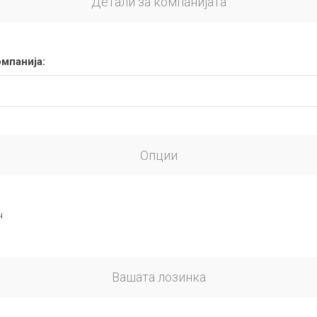
Детали за компанијата
омпанија:
Опции
н
Вашата лозинка