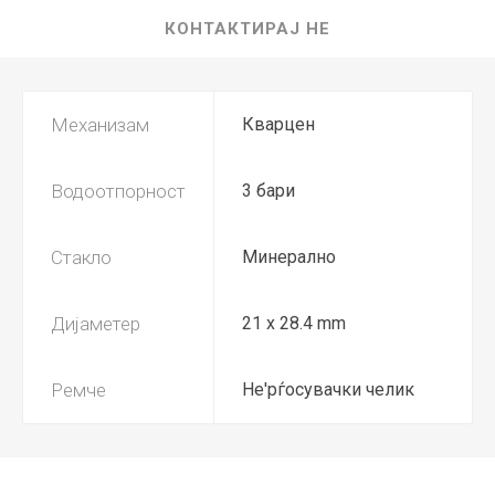
КОНТАКТИРАЈ НЕ
Механизам
Кварцен
Водоотпорност
3 бари
Стакло
Минерално
Дијаметер
21 x 28.4 mm
Ремче
Не'рѓосувачки челик