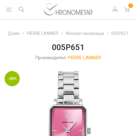
0
Дома
PIERRE LANNIER
Женски часовници
005P651
005P651
Производител:
PIERRE LANNIER
-20%