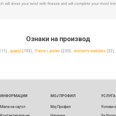
h will dress your wrist with finesse and will complete your most tren
Ознаки на производ
111)
,
quartz
(193)
,
Pierre Lannier
(230)
,
women's watches
(32)
,
ИНФОРМАЦИИ
МОЈ ПРОФИЛ
УСЛУГА
Мапа на сајтот
Мој Профил
Услови 
Контактирајте не
Нарачки
За Хрон