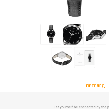
DANISH DESIGN
HERMLE
BERING
SEIKO 
SPIRIT
LA GRA
ПРЕГЛЕД
Let yourself be enchanted by the pl