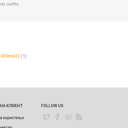
dy outfits.
009m633
(1)
 НА КЛИЕНТ
FOLLOW US
за користење
ометар