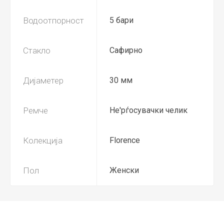
Водоотпорност
5 бари
Стакло
Сафирно
Дијаметер
30 мм
Ремче
Не'рѓосувачки челик
Колекција
Florence
Пол
Женски