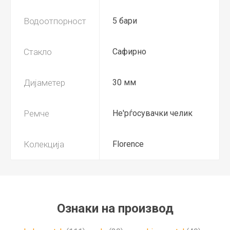
Водоотпорност
5 бари
Стакло
Сафирно
Дијаметер
30 мм
Ремче
Не'рѓосувачки челик
Колекција
Florence
Ознаки на производ