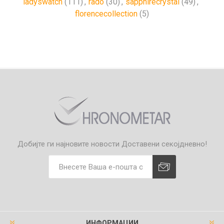
ladyswatch
(111)
,
rado
(30)
,
sapphirecrystal
(49)
,
florencecollection
(5)
Добијте ги најновите новости
Доставени секојдневно!
ИНФОРМАЦИИ