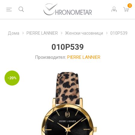
0
Дома
PIERRE LANNIER
Женски часовници
010P539
010P539
Производител:
PIERRE LANNIER
-20%