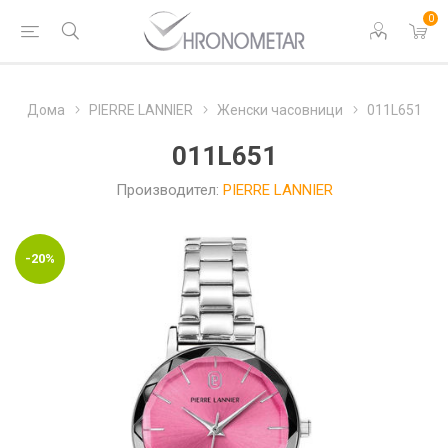
0
Дома
PIERRE LANNIER
Женски часовници
011L651
011L651
Производител:
PIERRE LANNIER
-20%