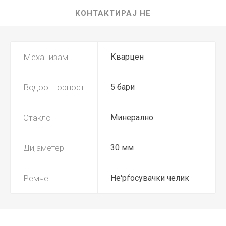
КОНТАКТИРАЈ НЕ
Механизам
Кварцен
Водоотпорност
5 бари
Стакло
Минерално
Дијаметер
30 мм
Ремче
Не'рѓосувачки челик