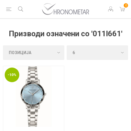
0
Призводи означени со '011l661'
-10%