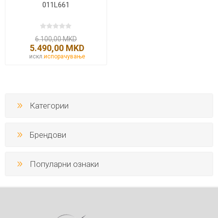
011L661
6.100,00 MKD
5.490,00 MKD
искл.
испорачување
Категории
Брендови
Популарни ознаки