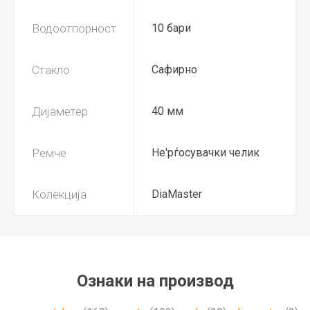
Водоотпорност
10 бари
Стакло
Сафирно
Дијаметер
40 мм
Ремче
Не'рѓосувачки челик
Колекција
DiaMaster
Ознаки на производ