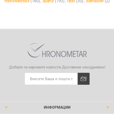
menswatches
(160)
,
quartz
(193)
,
rado
(30)
,
diamaster
(2)
Добијте ги најновите новости
Доставени секојдневно!
ИНФОРМАЦИИ