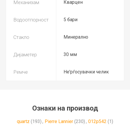
Механизам
Кварцен
Водоотпорност
5 бари
Стакло
Минерално
Дијаметер
30 мм
Ремче
Не'рѓосувачки челик
Ознаки на производ
quartz
(193)
,
Pierre Lannier
(230)
,
012p542
(1)