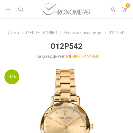
0
Дома
PIERRE LANNIER
Женски часовници
012P542
012P542
Производител:
PIERRE LANNIER
-10%