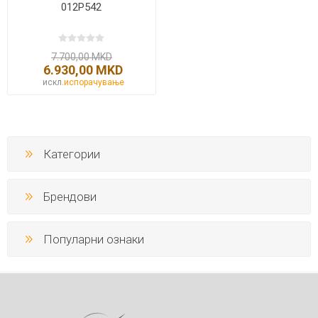
012P542
7.700,00 MKD
6.930,00 MKD
искл.
испорачување
Категории
Брендови
Популарни ознаки