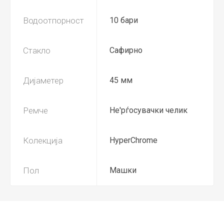
Водоотпорност
10 бари
Стакло
Сафирно
Дијаметер
45 мм
Ремче
Не'рѓосувачки челик
Колекција
HyperChrome
Пол
Машки