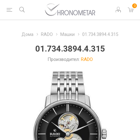
0
Дома
RADO
Машки
01.734.3894.4.315
01.734.3894.4.315
Производител:
RADO