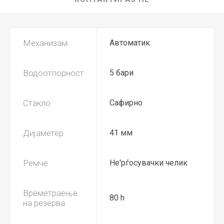
Механизам
Автоматик
Водоотпорност
5 бари
Стакло
Сафирно
Дијаметер
41 мм
Ремче
Не'рѓосувачки челик
Времетраење
80 h
на резерва