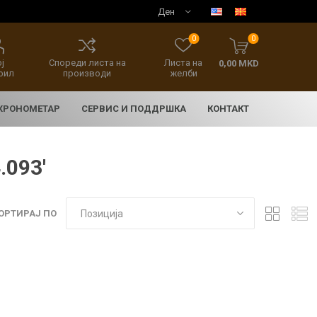
0
0
ј
Спореди листа на
Листа на
0,00 MKD
фил
производи
желби
 ХРОНОМЕТАР
СЕРВИС И ПОДДРШКА
КОНТАКТ
.093'
ОРТИРАЈ ПО
E
асовници
нски накит
SEIKO 5 SPORT
HERITAGE