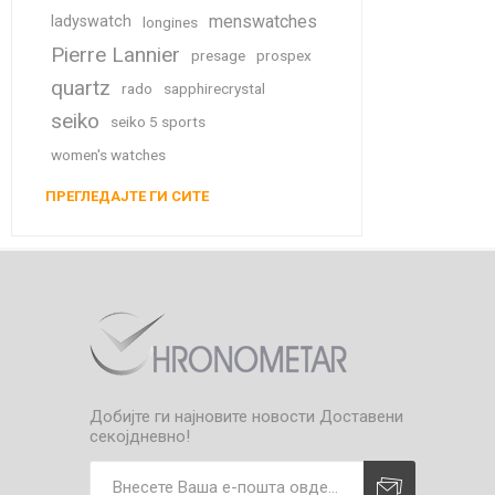
menswatches
ladyswatch
longines
Pierre Lannier
presage
prospex
quartz
rado
sapphirecrystal
seiko
seiko 5 sports
women's watches
ПРЕГЛЕДАЈТЕ ГИ СИТЕ
Добијте ги најновите новости
Доставени
секојдневно!