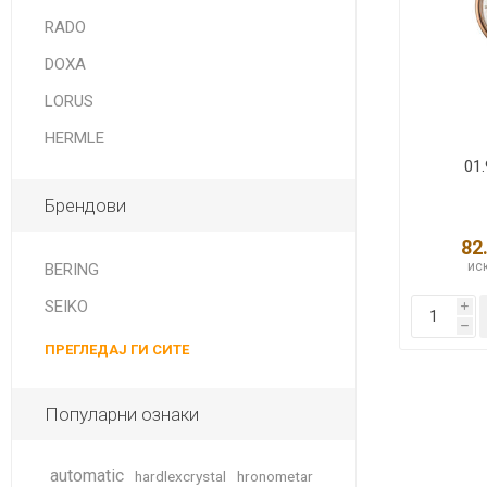
DANISH DESIGN
RADO
HERMLE
DOXA
BERING
LORUS
HERMLE
SEIKO 
SPIRIT
01.
Брендови
82
иск
BERING
SEIKO
i
h
ПРЕГЛЕДАЈ ГИ СИТЕ
LA GRA
Популарни ознаки
automatic
hardlexcrystal
hronometar