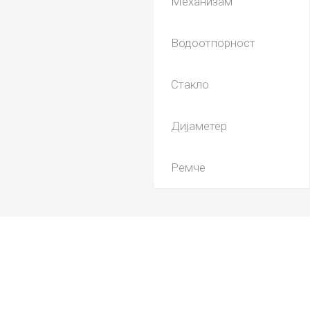
Механизам
Водоотпорност
Стакло
Дијаметер
Ремче