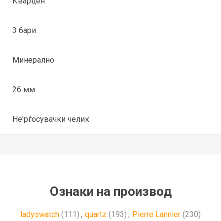
Кварцен
3 бари
Минерално
26 мм
Не'рѓосувачки челик
Ознаки на производ
ladyswatch
(111)
,
quartz
(193)
,
Pierre Lannier
(230)