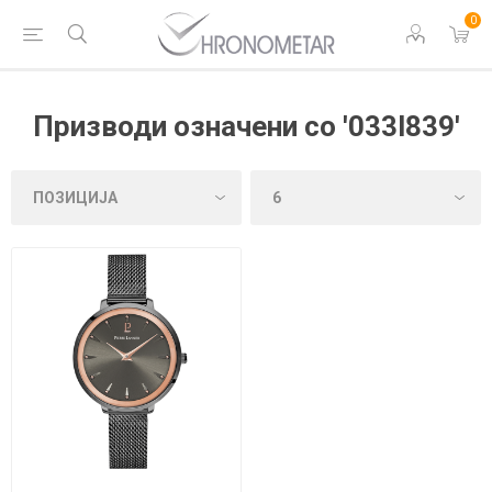
0
Призводи означени со '033l839'