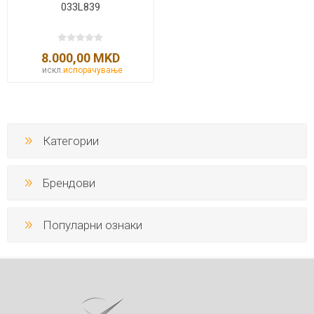
033L839
8.000,00 MKD
искл.
испорачување
Категории
Брендови
Популарни ознаки