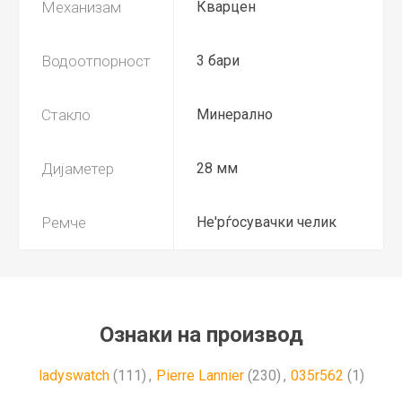
Механизам
Кварцен
Водоотпорност
3 бари
Стакло
Минерално
Дијаметер
28 мм
Ремче
Не'рѓосувачки челик
Ознаки на производ
ladyswatch
(111)
,
Pierre Lannier
(230)
,
035r562
(1)