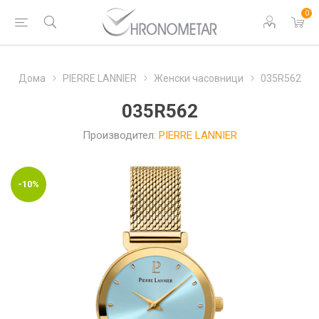
0
Дома
PIERRE LANNIER
Женски часовници
035R562
035R562
Производител:
PIERRE LANNIER
-10%