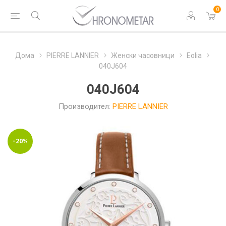
0
Дома
PIERRE LANNIER
Женски часовници
Eolia
040J604
040J604
Производител:
PIERRE LANNIER
-20%