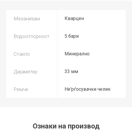
Механизам
Кварцен
Водоотпорност
5 бари
Стакло
Минерално
Дијаметер
33 мм
Ремче
Не'рѓосувачки челик
Ознаки на производ