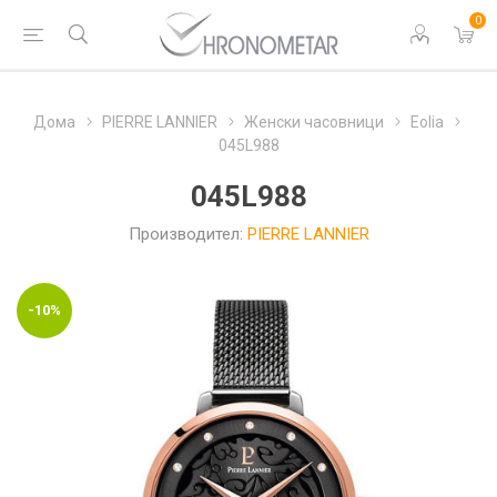
0
Дома
PIERRE LANNIER
Женски часовници
Eolia
045L988
045L988
Производител:
PIERRE LANNIER
-10%