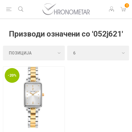
0
Призводи означени со '052j621'
-20%