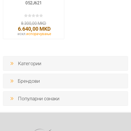
052J621
8.300,00 MKD
6.640,00 MKD
искл.
испорачување
Категории
Брендови
Популарни ознаки