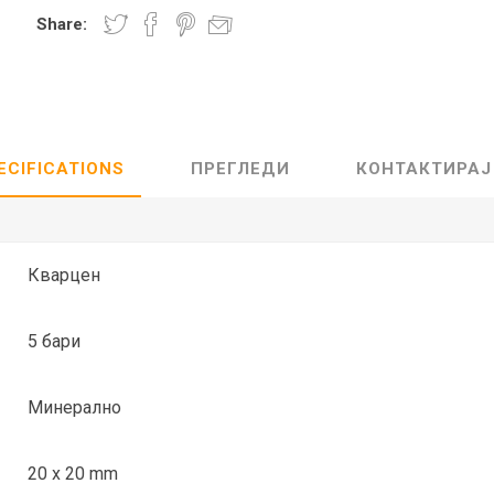
Share:
Lecaré
Nova
Echo
Aura
5 CLASSIC
ОСТАНАТО
CONQUEST
HYDROCO
ECIFICATIONS
ПРЕГЛЕДИ
КОНТАКТИРАЈ
Машки
Женски
Кварцен
5 бари
NDE CLASSIC
WATCHMAKING
SPORT
TRADITION
Минерално
20 x 20 mm