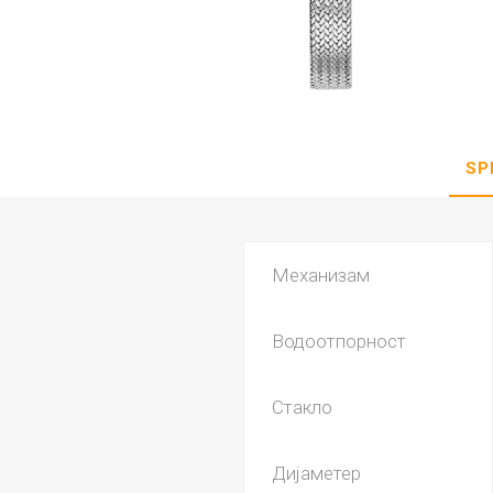
DANISH DESIGN
HERMLE
BERING
SEIKO 
SPIRIT
SP
Механизам
Водоотпорност
LA GRA
Стакло
Дијаметер