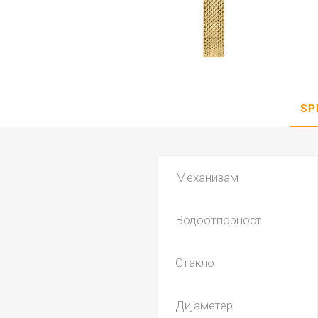
DANISH DESIGN
HERMLE
BERING
SEIKO 
SPIRIT
SP
Механизам
Водоотпорност
LA GRA
Стакло
Дијаметер