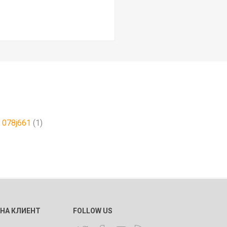
078j661
(1)
 НА КЛИЕНТ
FOLLOW US