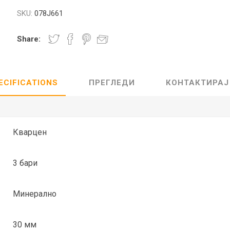
SKU:
078J661
Lecaré
Nova
Share:
Echo
Aura
5 CLASSIC
ОСТАНАТО
CONQUEST
HYDROCO
ECIFICATIONS
ПРЕГЛЕДИ
КОНТАКТИРАЈ
Машки
Женски
Кварцен
3 бари
NDE CLASSIC
WATCHMAKING
SPORT
TRADITION
Минерално
30 мм