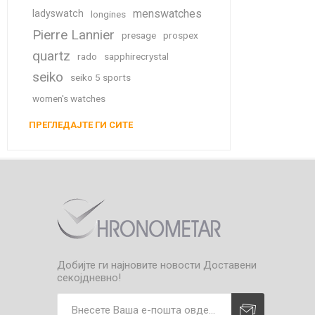
menswatches
ladyswatch
longines
Pierre Lannier
presage
prospex
quartz
rado
sapphirecrystal
seiko
seiko 5 sports
women's watches
ПРЕГЛЕДАЈТЕ ГИ СИТЕ
Добијте ги најновите новости
Доставени
секојдневно!