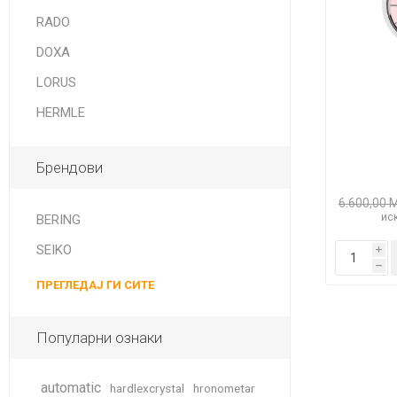
DANISH DESIGN
RADO
HERMLE
DOXA
BERING
LORUS
HERMLE
SEIKO 
SPIRIT
Брендови
6.600,00 
иск
BERING
SEIKO
i
h
ПРЕГЛЕДАЈ ГИ СИТЕ
LA GRA
Популарни ознаки
automatic
hardlexcrystal
hronometar