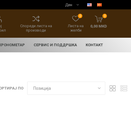
0
0
ј
Спореди листа на
Листа на
0,00 MKD
фил
производи
желби
 ХРОНОМЕТАР
СЕРВИС И ПОДДРШКА
КОНТАКТ
ОРТИРАЈ ПО
E
асовници
нски накит
SEIKO 5 SPORT
HERITAGE