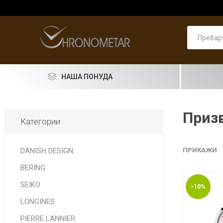
НАША ПОНУДА
SEIKO
Призв
Категории
RADO
LONGINES
DANISH DESIGN
ПРИКАЖИ
BERING
DOXA
SEIKO
-10%
PIERRE LANNIER
ASTRO
Машки
PRIMA 
Машки
Pierre 
Машки
Женски
Женски
накит
LONGINES
LORUS
PIERRE LANNIER