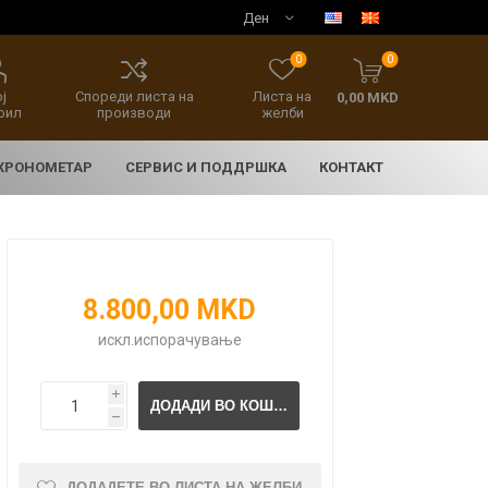
0
0
ј
Спореди листа на
Листа на
0,00 MKD
фил
производи
желби
 ХРОНОМЕТАР
СЕРВИС И ПОДДРШКА
КОНТАКТ
8.800,00 MKD
искл.
испорачување
i
E
асовници
нски накит
SEIKO 5 SPORT
HERITAGE
h
ДОДАДЕТЕ ВО ЛИСТА НА ЖЕЛБИ