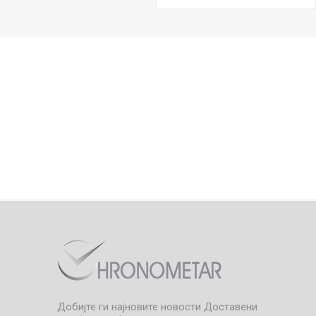
Добијте ги најновите новости
Доставени