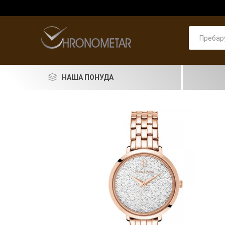
НАША ПОНУДА
SEIKO
RADO
LONGINES
DOXA
PIERRE LANNIER
ASTRO
Машки
PRIMA 
Машки
Pierre 
Машки
Женски
Женски
накит
LORUS