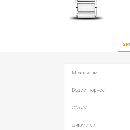
DANISH DESIGN
HERMLE
BERING
SEIKO 
SPIRIT
SP
Механизам
Водоотпорност
LA GRA
Стакло
Дијаметер