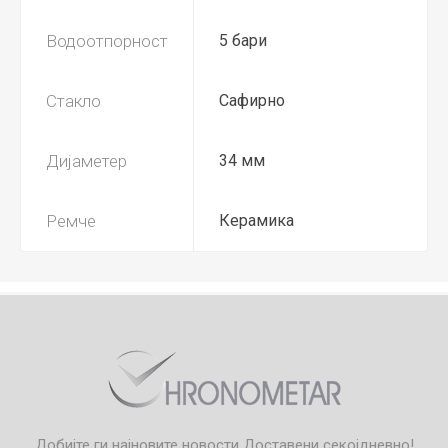
Водоотпорност
5 бари
Стакло
Сафирно
Дијаметер
34 мм
Ремче
Керамика
Добијте ги најновите новости
Доставени секојдневно!