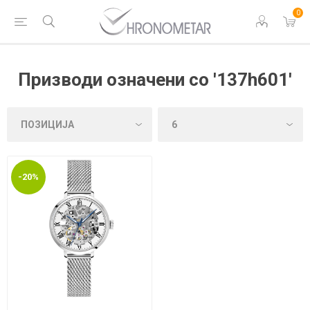
0
Призводи означени со '137h601'
-20%