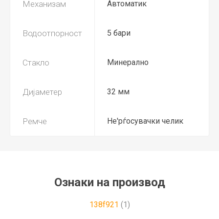
Механизам
Автоматик
Водоотпорност
5 бари
Стакло
Минерално
Дијаметер
32 мм
Ремче
Не'рѓосувачки челик
Ознаки на производ
138f921
(1)