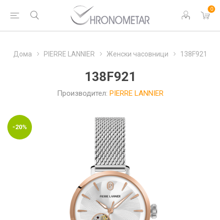
0
Дома
PIERRE LANNIER
Женски часовници
138F921
138F921
Производител:
PIERRE LANNIER
-20%