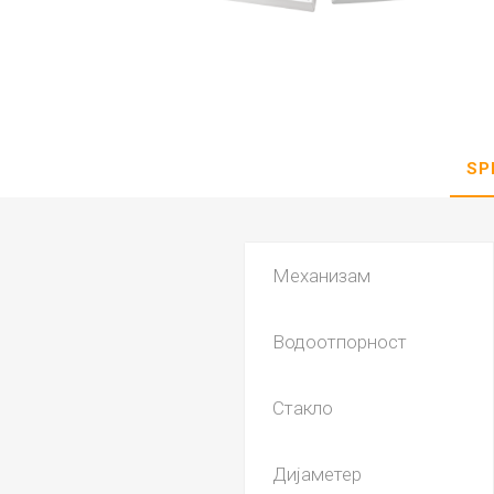
DANISH DESIGN
HERMLE
BERING
SEIKO 
SPIRIT
SP
Механизам
Водоотпорност
LA GRA
Стакло
Дијаметер