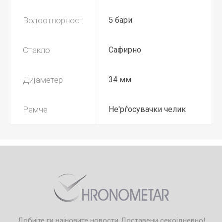
Водоотпорност
5 бари
Стакло
Сафирно
Дијаметер
34 мм
Ремче
Не'рѓосувачки челик
Добијте ги најновите новости
Доставени секојдневно!