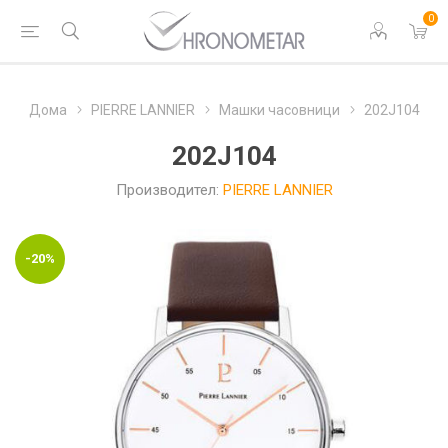
0
Дома
PIERRE LANNIER
Машки часовници
202J104
202J104
Производител:
PIERRE LANNIER
-20%