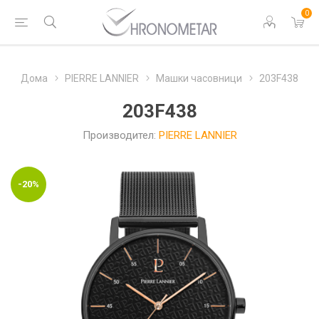
0
Дома
PIERRE LANNIER
Машки часовници
203F438
203F438
Производител:
PIERRE LANNIER
-20%