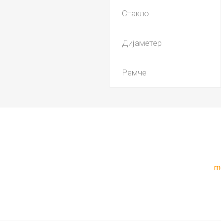
Стакло
Дијаметер
Ремче
m