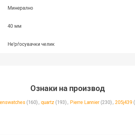
Минерално
40 мм
Не'рѓосувачки челик
Ознаки на производ
enswatches
(160)
,
quartz
(193)
,
Pierre Lannier
(230)
,
205j439