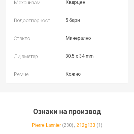
Механизам
Кварцен
Водоотпорност
5 бари
Стакло
Минерално
Дијаметер
30.5 x 34 mm
Ремче
Кожно
Ознаки на производ
Pierre Lannier
(230)
,
212g133
(1)