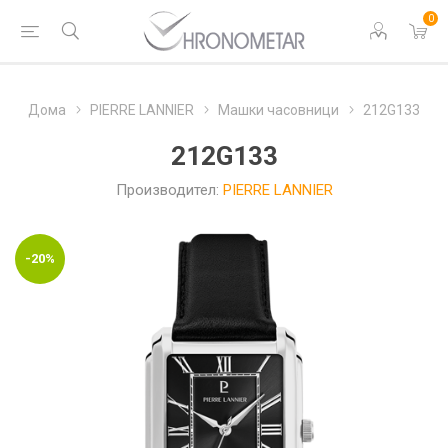
0
Дома
PIERRE LANNIER
Машки часовници
212G133
212G133
Производител:
PIERRE LANNIER
-20%