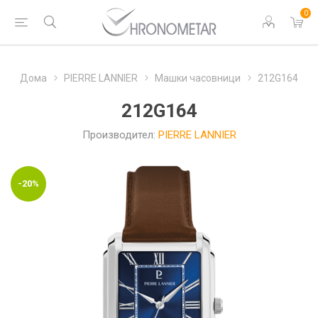
0
Дома
PIERRE LANNIER
Машки часовници
212G164
212G164
Производител:
PIERRE LANNIER
-20%