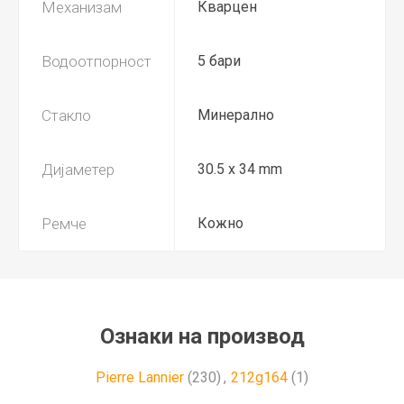
Механизам
Кварцен
Водоотпорност
5 бари
Стакло
Минерално
Дијаметер
30.5 x 34 mm
Ремче
Кожно
Ознаки на производ
Pierre Lannier
(230)
,
212g164
(1)