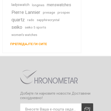
menswatches
ladyswatch
longines
Pierre Lannier
presage
prospex
quartz
rado
sapphirecrystal
seiko
seiko 5 sports
women's watches
ПРЕГЛЕДАЈТЕ ГИ СИТЕ
Добијте ги најновите новости
Доставени
секојдневно!