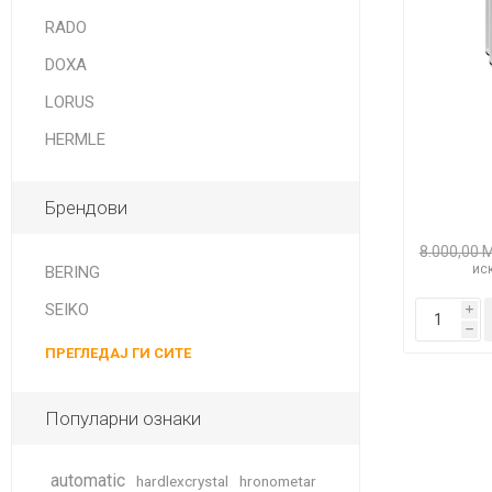
DANISH DESIGN
RADO
HERMLE
DOXA
BERING
LORUS
HERMLE
SEIKO 
SPIRIT
Брендови
8.000,00 
иск
BERING
SEIKO
i
h
ПРЕГЛЕДАЈ ГИ СИТЕ
LA GRA
Популарни ознаки
automatic
hardlexcrystal
hronometar