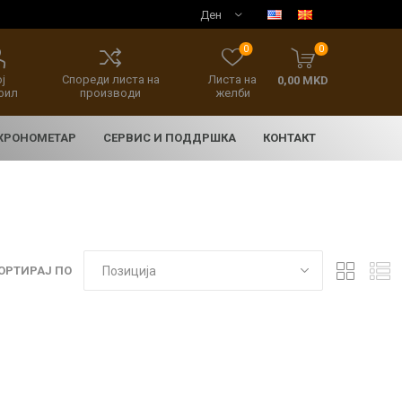
0
0
ј
Спореди листа на
Листа на
0,00 MKD
фил
производи
желби
 ХРОНОМЕТАР
СЕРВИС И ПОДДРШКА
КОНТАКТ
ОРТИРАЈ ПО
E
асовници
нски накит
SEIKO 5 SPORT
HERITAGE