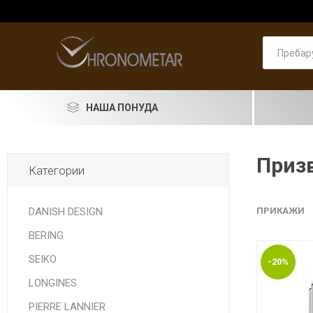
НАША ПОНУДА
SEIKO
Призв
Категории
RADO
LONGINES
DANISH DESIGN
ПРИКАЖИ
BERING
DOXA
SEIKO
-20%
PIERRE LANNIER
ASTRO
Машки
PRIMA 
Машки
Pierre 
Машки
Женски
Женски
накит
LONGINES
LORUS
PIERRE LANNIER