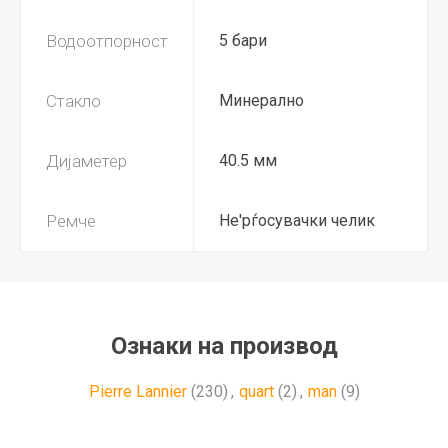
Водоотпорност
5 бари
Стакло
Минерално
Дијаметер
40.5 мм
Ремче
Не'рѓосувачки челик
Ознаки на производ
Pierre Lannier
(230)
,
quart
(2)
,
man
(9)