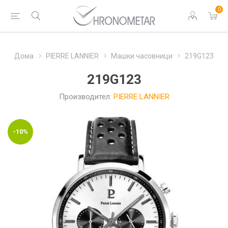
0
Дома
PIERRE LANNIER
Машки часовници
219G123
219G123
Производител:
PIERRE LANNIER
-10%