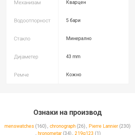
Механизам
Кварцен
Водоотпорност
5 бари
Стакло
Минерално
Дијаметер
43 mm
Ремче
Кожно
Ознаки на производ
menswatches
(160)
,
chronograph
(26)
,
Pierre Lannier
(230)
,
hronometar
(34)
,
219g123
(1)