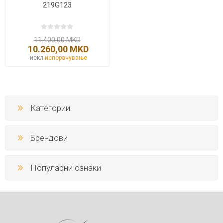
219G123
11.400,00 MKD
10.260,00 MKD
искл.
испорачување
Категории
Брендови
Популарни ознаки