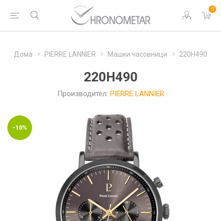
0
Дома
PIERRE LANNIER
Машки часовници
220H490
220H490
Производител:
PIERRE LANNIER
-10%