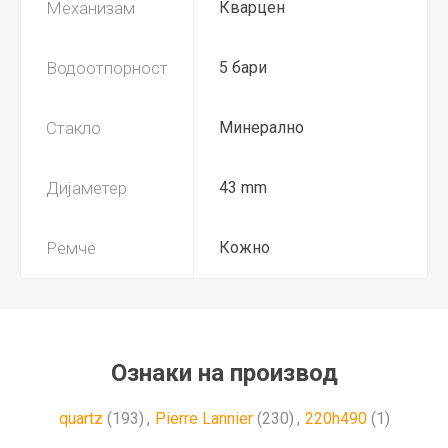
Механизам
Кварцен
Водоотпорност
5 бари
Стакло
Минерално
Дијаметер
43 mm
Ремче
Кожно
Ознаки на производ
quartz
(193)
,
Pierre Lannier
(230)
,
220h490
(1)