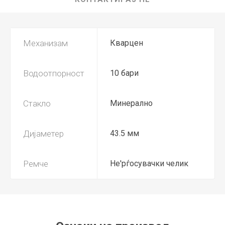
Механизам
Кварцен
Водоотпорност
10 бари
Стакло
Минерално
Дијаметер
43.5 мм
Ремче
Не'рѓосувачки челик