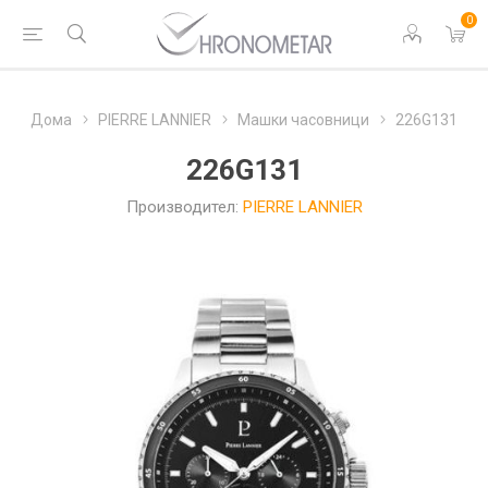
0
Дома
PIERRE LANNIER
Машки часовници
226G131
226G131
Производител:
PIERRE LANNIER