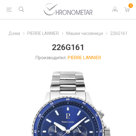
0
Дома
PIERRE LANNIER
Машки часовници
226G161
226G161
Производител:
PIERRE LANNIER