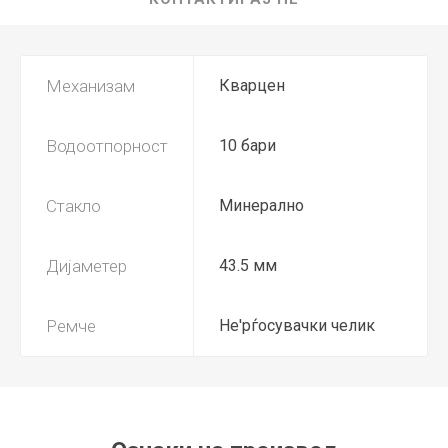
Механизам
Кварцен
Водоотпорност
10 бари
Стакло
Минерално
Дијаметер
43.5 мм
Ремче
Не'рѓосувачки челик