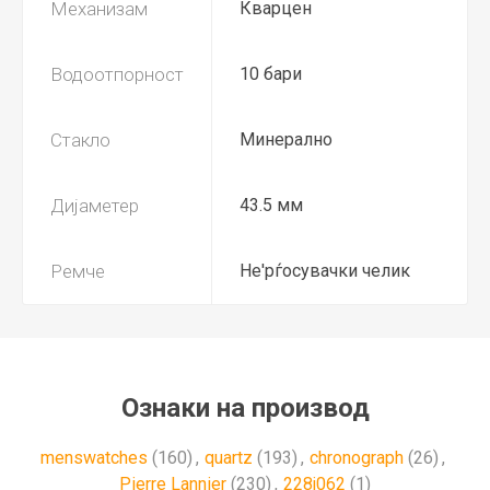
Механизам
Кварцен
Водоотпорност
10 бари
Стакло
Минерално
Дијаметер
43.5 мм
Ремче
Не'рѓосувачки челик
Ознаки на производ
menswatches
(160)
,
quartz
(193)
,
chronograph
(26)
,
Pierre Lannier
(230)
,
228j062
(1)