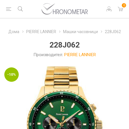
0
Дома
PIERRE LANNIER
Машки часовници
228J062
228J062
Производител:
PIERRE LANNIER
-10%