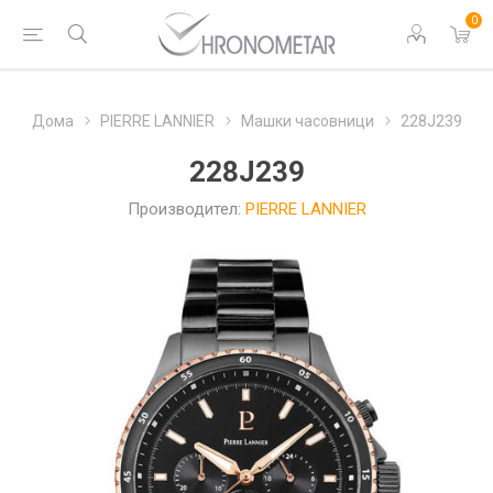
0
Дома
PIERRE LANNIER
Машки часовници
228J239
228J239
Производител:
PIERRE LANNIER