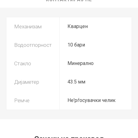
Механизам
Кварцен
Водоотпорност
10 бари
Стакло
Минерално
Дијаметер
43.5 мм
Ремче
Не'рѓосувачки челик