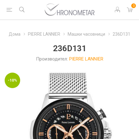
0
Дома
PIERRE LANNIER
Машки часовници
236D131
236D131
Производител:
PIERRE LANNIER
-10%