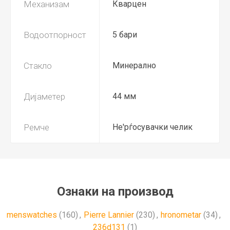
Механизам
Кварцен
Водоотпорност
5 бари
Стакло
Минерално
Дијаметер
44 мм
Ремче
Не'рѓосувачки челик
Ознаки на производ
menswatches
(160)
,
Pierre Lannier
(230)
,
hronometar
(34)
,
236d131
(1)