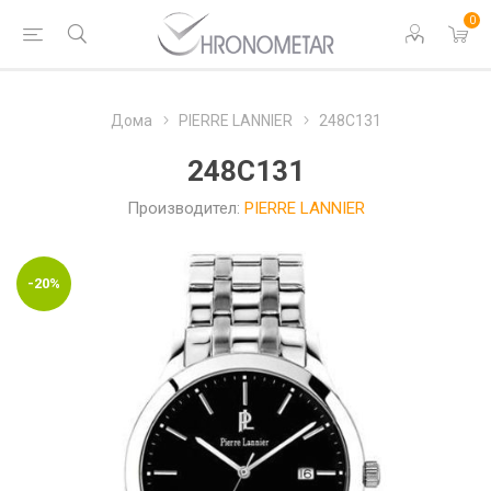
0
Дома
PIERRE LANNIER
248C131
248C131
Производител:
PIERRE LANNIER
-20%