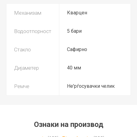
Механизам
Кварцен
Водоотпорност
5 бари
Стакло
Сафирно
Дијаметер
40 мм
Ремче
Не'рѓосувачки челик
Ознаки на производ