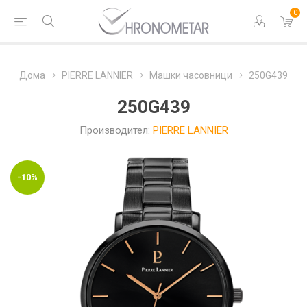
0
Дома
PIERRE LANNIER
Машки часовници
250G439
250G439
Производител:
PIERRE LANNIER
-10%